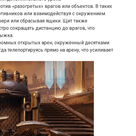
тив «разогретых» врагов или объектов. В таких
отивников или взаимодействуя с окружением.
вери или сбрасывая ящики. Щит также
стро сокращать дистанцию до врагов, что
рыжка.
громных открытых арен, окружённый десятками
да телепортируясь прямо на арену, что усиливает