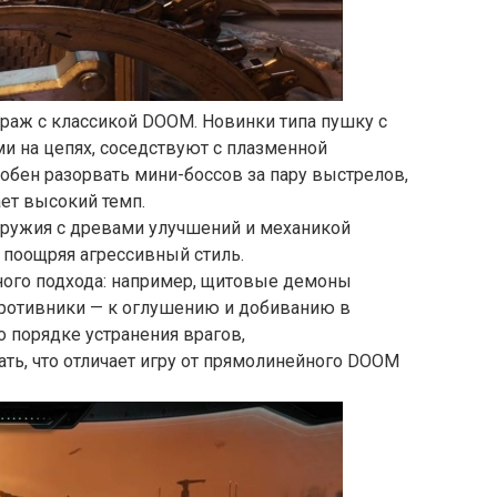
раж с классикой DOOM. Новинки типа пушку с
и на цепях, соседствуют с плазменной
обен разорвать мини-боссов за пару выстрелов,
ет высокий темп.
оружия с древами улучшений и механикой
 поощряя агрессивный стиль.
ного подхода: например, щитовые демоны
противники — к оглушению и добиванию в
о порядке устранения врагов,
ть, что отличает игру от прямолинейного DOOM