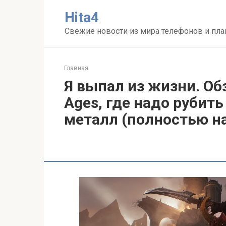
Перейти
Нita4
к
контенту
Свежие новости из мира телефонов и пл
Главная
Я выпал из жизни. Об
Ages, где надо рубит
металл (полностью н