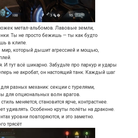
бложек метал-альбомов. Лавовые земли,
нки. Ты не просто бежишь — ты как будто
шь в клипе.
то мир, который дышит агрессией и мощью,
плей.
я. И тут всё шикарно. Забудьте про паркур и удары
теперь не акробат, он настоящий танк. Каждый шаг
для разных механик: секции с турелями,
ы для опциональных волн врагов.
тиль меняется, становится ярче, контрастнее.
ет удивлять. Особенно круты полёты на драконе.
тах уровни повторяются, и это заметно.
ого трясёт