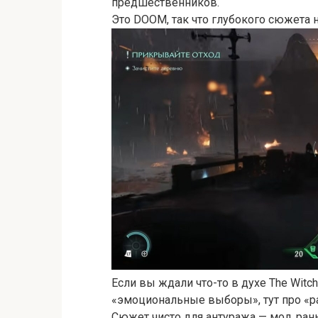
предшественников.
Это DOOM, так что глубокого сюжета 
Если вы ждали что-то в духе The Witche
«эмоциональные выборы», тут про «р
Сюжет чисто для антуража — мол, рань