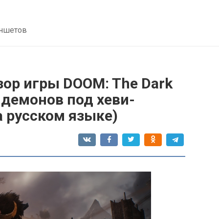
аншетов
зор игры DOOM: The Dark
ь демонов под хеви-
а русском языке)