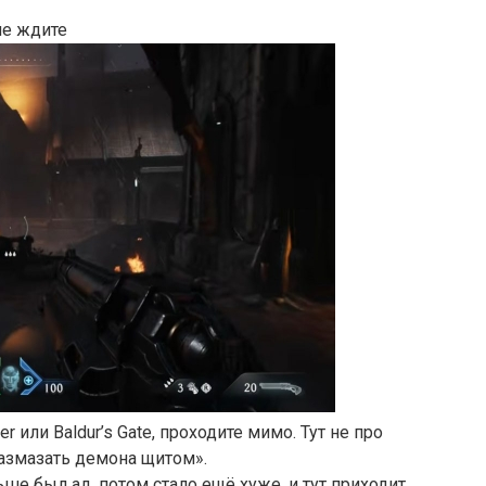
не ждите
r или Baldur’s Gate, проходите мимо. Тут не про
азмазать демона щитом».
ше был ад, потом стало ещё хуже, и тут приходит