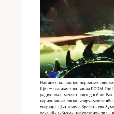
Новинка полностью переосмысливает
Щит — главная инновация DOOM: The Da
радикально меняет подход к бою. Блок
парирование, сигнализируемое зелён
снаряды. Щит можно бросать как буме
оснащён зубьями циркулярной пилы д