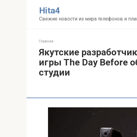
Перейти
Нita4
к
контенту
Свежие новости из мира телефонов и пл
Главная
Якутские разработчик
игры The Day Before 
студии