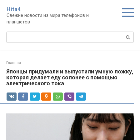
Перейти
Нita4
к
Свежие новости из мира телефонов и
контенту
планшетов
Поиск:
Главная
Японцы придумали и выпустили умную ложку,
которая делает еду солонее с помощью
электрического тока